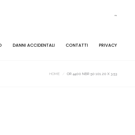
O
DANNI ACCIDENTALI
CONTATTI
PRIVACY
HOME
OR 4400 NBR 50 101.20 X 3.53