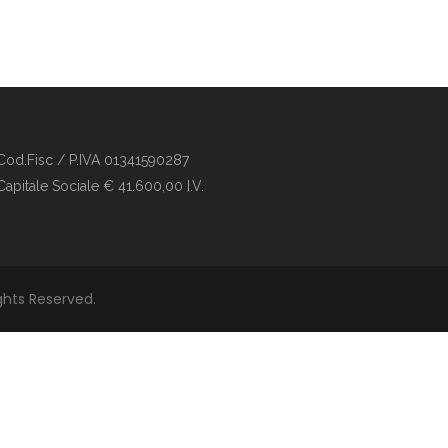
Cod.Fisc / P.IVA 01341590287
Capitale Sociale € 41.600,00 I.V.
Rights Reserved.