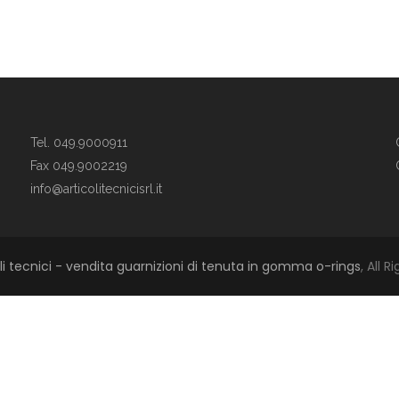
Tel. 049.9000911
Fax 049.9002219
info@articolitecnicisrl.it
li tecnici - vendita guarnizioni di tenuta in gomma o-rings
, All 